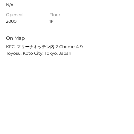
N/A
Opened
Floor
2000
1F
On Map
KFC, マリーナキッチン内 2 Chome-4-9
Toyosu, Koto City, Tokyo, Japan