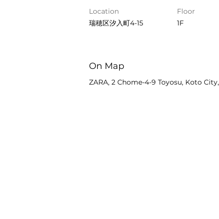
Location
Floor
瑞穂区汐入町4-15
1F
On Map
ZARA, 2 Chome-4-9 Toyosu, Koto City,