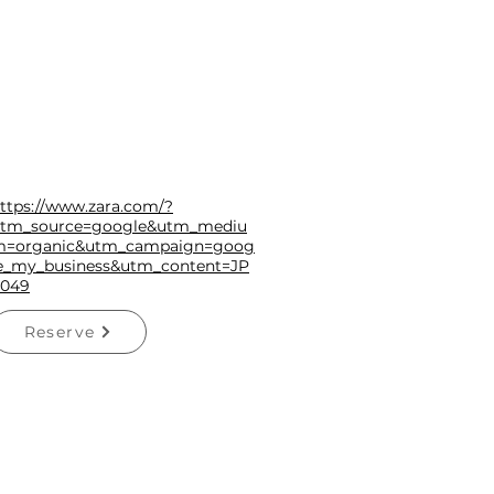
ttps://www.zara.com/?
tm_source=google&utm_mediu
=organic&utm_campaign=goog
e_my_business&utm_content=JP
049
Reserve