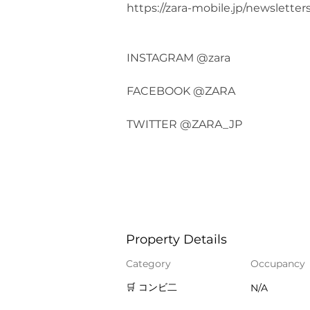
https://zara-mobile.jp/newsletters
INSTAGRAM @zara
FACEBOOK @ZARA
TWITTER @ZARA_JP
Property Details
Category
Occupancy
🛒 コンビ二
N/A