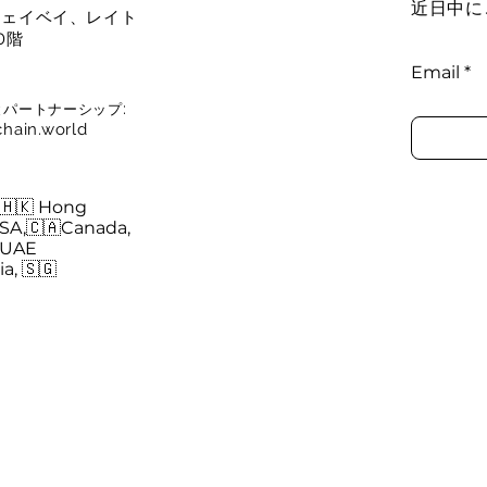
近日中に
ウェイベイ、レイト
0階
Email
:
とパートナーシップ
hain.world
 🇭🇰 Hong
SA,🇨🇦Canada,
UAE
ia, 🇸🇬