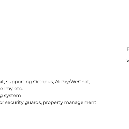
S
it, supporting Octopus, AliPay/WeChat, 
e Pay, etc.
ng system
or security guards, property management 