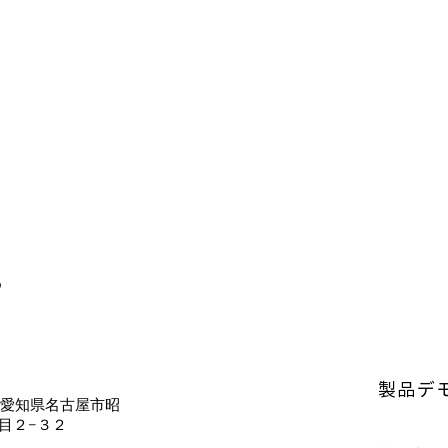
P
製品デ
64 愛知県名古屋市昭
目２−３２