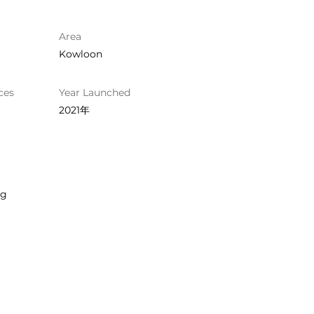
Area
Kowloon
ces
Year Launched
2021年
ng