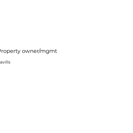
Property owner/mgmt
avills