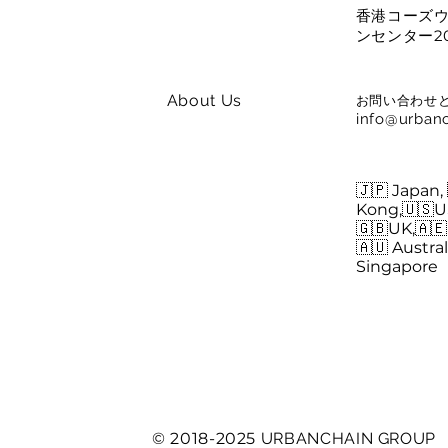
香港コーズ
ンセンター2
About Us
お問い合わせ
info@urbanc
🇯🇵 Japan,
Careers
Kong,🇺🇸U
🇬🇧UK,🇦
🇦🇺 Austral
Singapore
© 2018-2025
URBANCHAIN GROUP