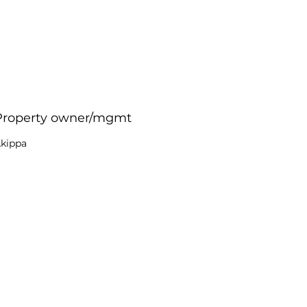
Property owner/mgmt
kippa