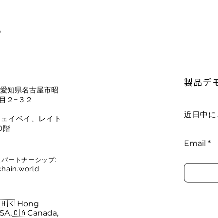
P
製品デ
64 愛知県名古屋市昭
目２−３２
近日中に
ウェイベイ、レイト
0階
Email
:
とパートナーシップ
hain.world
 🇭🇰 Hong
SA,🇨🇦Canada,