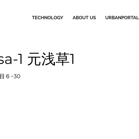
TECHNOLOGY
ABOUT US
URBANPORTAL
sa-1 元浅草1
目６−30